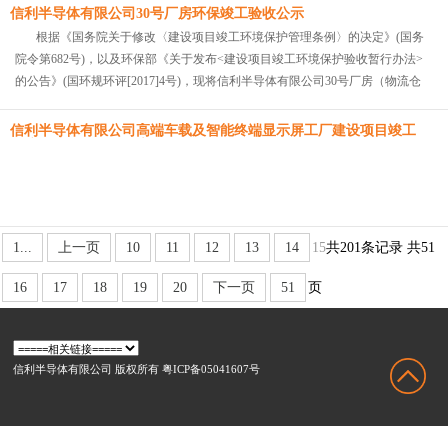
信利半导体有限公司30号厂房环保竣工验收公示
根据《国务院关于修改〈建设项目竣工环境保护管理条例〉的决定》(国务
院令第682号)，以及环保部《关于发布<建设项目竣工环境保护验收暂行办法>
的公告》(国环规环评[2017]4号)，现将信利半导体有限公司30号厂房（物流仓
库）项目竣工环境保护验收资料公示如下：项目名称：信利半导体有限公司30
号厂房（物流仓库）项目竣工环境保护验收报...
信利半导体有限公司高端车载及智能终端显示屏工厂建设项目竣工
环境保护验收监测报告-公示
1...
上一页
10
11
12
13
14
15
共201条记录
共51
16
17
18
19
20
下一页
51
页
信利半导体有限公司 版权所有 粤ICP备05041607号