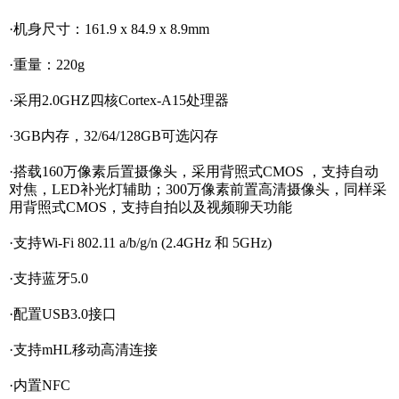
·
机身尺寸：161.9 x 84.9 x 8.9mm
·
重量：220g
·
采用2.0GHZ四核Cortex-A15处理器
·3GB
内存，32/64/128GB可选闪存
·
搭载160万像素后置摄像头，采用背照式CMOS ，支持自动
对焦，LED补光灯辅助；300万像素前置高清摄像头，同样采
用背照式CMOS，支持自拍以及视频聊天功能
·
支持Wi-Fi 802.11 a/b/g/n (2.4GHz 和 5GHz)
·
支持蓝牙5.0
·
配置USB3.0接口
·
支持mHL移动高清连接
·
内置NFC