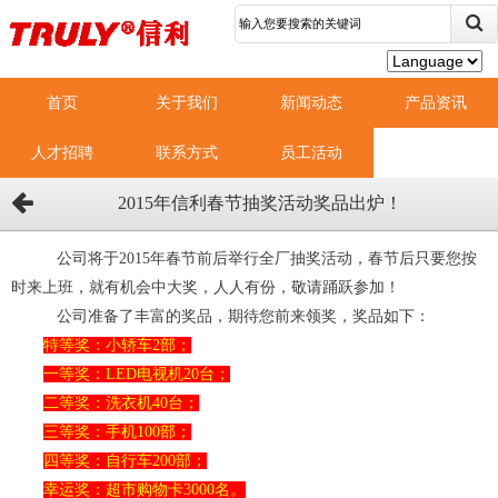
首页
关于我们
新闻动态
产品资讯
人才招聘
联系方式
员工活动
2015年信利春节抽奖活动奖品出炉！
公司将于
2015
年春节前后举行全厂抽奖活动，春节后只要您按
时来上班，就有机会中大奖，人人有份，敬请踊跃参加！
   公司准备了丰富的奖品，期待您前来领奖，奖品如下：
特等奖：小轿车
2
部；
一等奖：
LED
电视机
20
台；
二等奖：洗衣机
40
台；
三等奖：手机
100
部；
四等奖：自行车
200
部；
幸运奖：超市购物卡
3000
名。