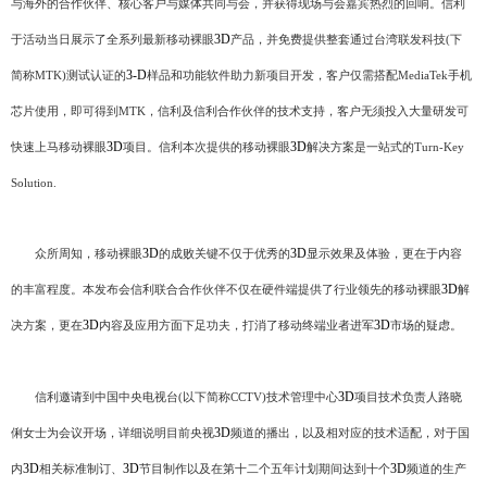
与海外的合作伙伴、核心客户与媒体共同与会，并获得现场与会嘉宾热烈的回响。信利
3D
于活动当日展示了全系列最新移动裸眼
产品，并免费提供整套通过台湾联发科技(下
3-D
简称MTK)测试认证的
样品和功能软件助力新项目开发，客户仅需搭配MediaTek手机
芯片使用，即可得到MTK，信利及信利合作伙伴的技术支持，客户无须投入大量研发可
3D
3D
快速上马移动裸眼
项目。信利本次提供的移动裸眼
解决方案是一站式的Turn-Key
Solution.
3D
3D
众所周知，移动裸眼
的成败关键不仅于优秀的
显示效果及体验，更在于内容
3D
的丰富程度。本发布会信利联合合作伙伴不仅在硬件端提供了行业领先的移动裸眼
解
3D
3D
决方案，更在
内容及应用方面下足功夫，打消了移动终端业者进军
市场的疑虑。
3D
信利邀请到中国中央电视台(以下简称CCTV)技术管理中心
项目技术负责人路晓
3D
俐女士为会议开场，详细说明目前央视
频道的播出，以及相对应的技术适配，对于国
3D
3D
3D
内
相关标准制订、
节目制作以及在第十二个五年计划期间达到十个
频道的生产