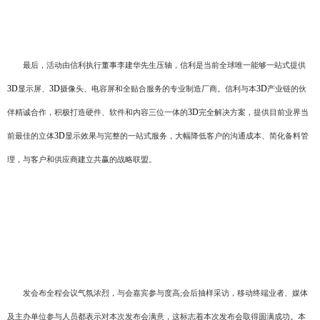
最后，活动由信利执行董事李建华先生压轴，信利是当前全球唯一能够一站式提供
3D
3D
3D
显示屏、
摄像头、电容屏和全贴合服务的专业制造厂商。信利与本
产业链的伙
3D
伴精诚合作，积极打造硬件、软件和内容三位一体的
完全解决方案，提供目前业界当
3D
前最佳的立体
显示效果与完整的一站式服务，大幅降低客户的沟通成本、简化备料管
理，与客户和供应商建立共赢的战略联盟。
发会布全程会议气氛浓烈，与会嘉宾参与度高;会后抽样采访，移动终端业者、媒体
及主办单位参与人员都表示对本次发布会满意，这标志着本次发布会取得圆满成功。本