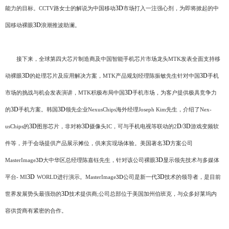
3D
能力的目标。CCTV路女士的解说为中国移动
市场打入一注强心剂，为即将掀起的中
3D
国移动裸眼
浪潮推波助澜。
接下来，全球第四大芯片制造商及中国智能手机芯片市场龙头MTK发表全面支持移
3D
3D
动裸眼
的处理芯片及应用解决方案，MTK产品规划经理陈振敏先生针对中国
手机
3D
市场的挑战与机会发表演讲，MTK积极布局中国
手机市场，为客户提供极具竞争力
3D
3D
的
手机方案。韩国
领先企业NexusChips海外经理Joseph Kim先生，介绍了Nex-
3D
3D
D
3D
usChips的
图形芯片，非对称
摄像头IC，可与手机电视等联动的2
/
游戏变频软
3D
件等，并于会场提供产品展示摊位，供来宾现场体验。美国著名
方案公司
3D
MasterImage
3D
大中华区总经理陈嘉钰先生，针对该公司裸眼
显示领先技术与多媒体
3D
3D
平台- MI
WORLD进行演示。MasterImage
3D
公司是新一代
技术的领导者，是目前
3D
世界发展势头最强劲的
技术提供商;公司总部位于美国加州伯班克，与众多好莱坞内
容供货商有紧密的合作。