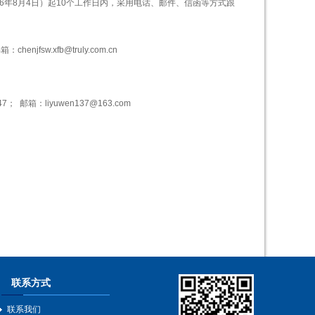
6
年
8
月
4
日）起
10
个工作日内，采用电话、邮件、信函等方式跟
邮箱：
chenjfsw.xfb@truly.com.cn
47
；
邮箱：
liyuwen137@163.com
联系方式
联系我们