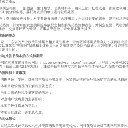
要求后排放。
物防治措施：一般固废（生活垃圾、包装材料等）
由环卫部门处理或者厂家回收利用
POU
焚烧粉尘等）委托有资质的单位进行处理处置。
理：选用低噪声设备，对主要设备源进行合理布局，并采取必要的减振、隔声和消声
范措施：针对可能发生的风险事故配套相应的防范措施和设备，并制定全面、周密的
储存、交接等环节的管理，
置事故应急池，避免废水事故排放。
结论的要点
国家
、广东省的
产业政策和汕尾市
相关规划要求
；
评价区域环境质量良好；项目建成后
应认真落实“三同时”制度和本评价提出的各项环境污染防治措施，加强管理，保证环
言是可行的
。
影响报告书简本的方式和期限
告书简本将在建设单位网站（
http://www.trulysemi.com/main.asp
）上登载，公众可
20
内（信函以邮戳日期为准），通过书信和邮件方式向信利半导体有限公司提出书面要
的范围和主要事项
目周围单位、专家、群众对本项目环境影响、污染防治措施等环境保护方面的意见和建
对本项目建设情况的了解程度及态度；
对当地目前的环境质量状况的看法；
目对当地环境质量的主要影响；
对本项目环保措施的意见；
对本项目的建议、要求及态度。
的具体形式
项目第二次环评信息公示和环境影响报告书简本公示，同时
在项目评价范围内的主要环