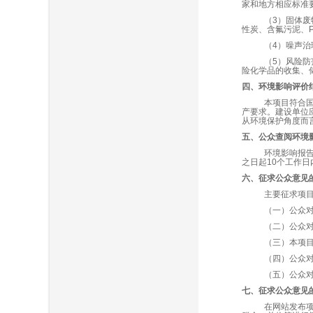
家和地方相应标准
（
3
）固体废
性炭、含氟污泥、
（
4
）噪声治
（
5
）风险防
险化学品的收集、
四、环境影响评价
本
项目符合
产要求
。建设单位
从环境保护角度而
五、公众查阅环境
环境影响报
之日起
10
个工作日
六、征求公众意见
主要征求项
（一）公众
（二）公众
（三）本项
（四）公众
（五）公众
七、征求公众意见
在网站发布