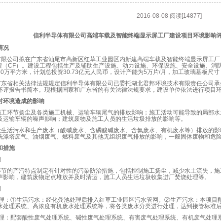
2016-08-08 阅读[14877]
信利半导体有限公司高端车载及智能终端显示屏工厂建设项目环境影响
情况
有限公司拟在广东省汕尾市高新区红草工业园区内新建高端车载及智能终端显示屏工厂
程（
CF
）。建设工程包括生产及辅助生产设施、动力设施、环保设施、安全设施、消
30
万平方米，计划总投资
30.73
亿元人民币，设计产能为
5
万片
/
月
，
加工玻璃基板尺寸
广东省相关法律法规规定信利半导体有限公司已委托
湖北君邦环境技术有限责任公司
承
环评报告书简本。现根据国家和广东省的有关法律法规要求，建设单位依法进行项目
对环境造成的影响
施工环节扬尘及各类施工机械、运输车辆尾气的排放影响；施工活动可能导致的局部水
及运输车辆的噪声影响；建筑废物及施工人员的生活垃圾排放的影响等。
般生活污水和生产废水（酸碱废水、含磷酸碱废水、含氟废水、有机废水等）排放的影
洗涤塔废气、油烟废气、燃料废气及其他无组织废气排放的影响，一般固体废物和危
和措施
期
环节的产污特点制定有针对性的污染防治措施，包括控制施工扬尘，减少水土流失，施
声影响，建筑废物定点堆放并及时清运，施工人员生活垃圾收集进厂焚烧处理等。
期
理：
①
生活污水：经化粪池处理后排入红草工业园区污水管网。
②
生产污水：
本项目
水处理系统、高浓度有机废水处理系统等，将各类废水分类进行处理，达到接管标准
理：
配套酸
性
废
气
处理系统、
碱性废气处理系统、有害废气
处理系统、有机废
气
处理