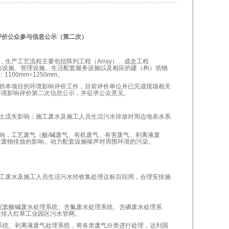
评价公众参与信息公示（第二次）
，生产工艺流程主要包括阵列工程（
Array
）、成盒工程
防设施、管理设施、生活配套服务设施以及相应的建（构）筑物
：
1100mm
×
1250mm
。
担本项目的环境影响评价工作，
目前评价单位并已完成现场相关
环境影响评价第二次信息公示，并征求公众意见。
土流失影响；施工废水及施工人员生活污水排放对周边地表水系
响，工艺废气（酸
/
碱废气、有机废气、有害废气、剥离液废
险废物排放的影响。动力配套设施噪声对周围环境的污染。
工废水及施工人员生活污水经收集处理达标后回用，合理安排施
配套酸碱废水处理系统、含氟废水处理系统、含磷废水处理系
后排入红草工业园区污水管网。
系统
、剥离液废气处理系统
，将各类废
气
分类进行处理，
达到国