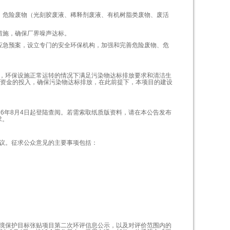
；危险废物（光刻胶废液、稀释剂废液、有机树脂类废物、废活
措施，确保厂界噪声达标。
应急预案，设立专门的安全环保机构，加强和完善危险废物、危
，环保设施正常运转的情况下满足污染物达标排放要求和清洁生
保资金的投入，确保污染物达标排放，在此前提下，本项目的建设
16
年
8
月
4
日起登陆查阅。若需索取纸质版资料，请在本公告发布
求。
议。征求公众意见的主要事项包括：
境保护目标
张贴项目第二次环评信息公示，以及对评价范围内的