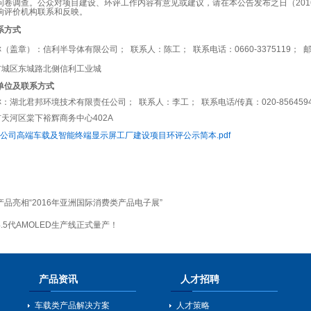
问卷调查。
公众对项目建设、环评工作内容有意见或建议，
请在本公告发布之日（
201
响评价机构联系和反映
。
系方式
称（盖章）：信利半导体有限公司；
联系人：陈工；
联系电话：
0660-3375119
；
市城区东城路北侧信利工业城
单位及联系方式
称：湖北君邦环境技术有限责任公司；
联系人：李工；
联系电话
/
传真：
020-856459
市天河区棠下裕辉商务中心
402A
公司高端车载及智能终端显示屏工厂建设项目环评公示简本.pdf
品亮相“2016年亚洲国际消费类产品电子展”
.5代AMOLED生产线正式量产！
产品资讯
人才招聘
车载类产品解决方案
人才策略