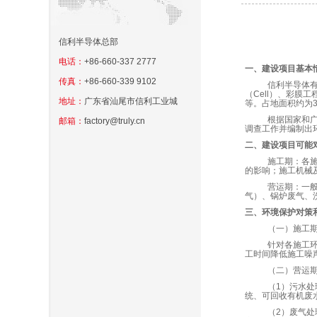
信利半导体总部
电话：
+86-660-337 2777
一、建设项目基本
传真：
+86-660-339 9102
信利半导体
（
Cell
）、彩膜工
地址：
广东省汕尾市信利工业城
等。占地面积约为
根据国家和
邮箱：
factory@truly.cn
调查工作并编制出
二、建设项目可能
施工期：各
的影响；施工机械
营运期：一
气）、锅炉废气、
三、环境保护对策
（一）施工
针对各施工
工时间降低施工噪
（二）营运
（
1
）污水处
统、可回收有机废
（
2
）废气处