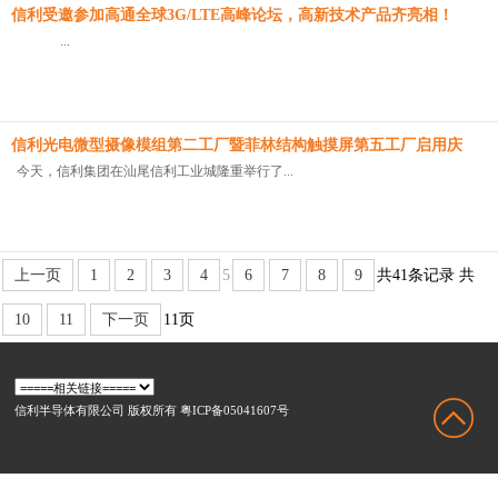
信利受邀参加高通全球3G/LTE高峰论坛，高新技术产品齐亮相！
...
信利光电微型摄像模组第二工厂暨菲林结构触摸屏第五工厂启用庆
典
今天，信利集团在汕尾信利工业城隆重举行了...
上一页
1
2
3
4
5
6
7
8
9
共41条记录
共
10
11
下一页
11页
信利半导体有限公司 版权所有 粤ICP备05041607号